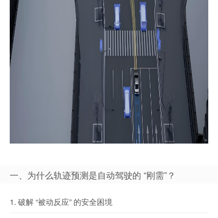
一、为什么轨迹预测是自动驾驶的 “刚需”？
1. 破解 “被动反应” 的安全困境