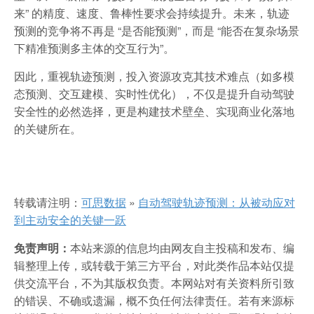
来” 的精度、速度、鲁棒性要求会持续提升。未来，轨迹
预测的竞争将不再是 “是否能预测”，而是 “能否在复杂场景
下精准预测多主体的交互行为”。
因此，重视轨迹预测，投入资源攻克其技术难点（如多模
态预测、交互建模、实时性优化），不仅是提升自动驾驶
安全性的必然选择，更是构建技术壁垒、实现商业化落地
的关键所在。
转载请注明：
可思数据
»
自动驾驶轨迹预测：从被动应对
到主动安全的关键一跃
免责声明：
本站来源的信息均由网友自主投稿和发布、编
辑整理上传，或转载于第三方平台，对此类作品本站仅提
供交流平台，不为其版权负责。本网站对有关资料所引致
的错误、不确或遗漏，概不负任何法律责任。若有来源标