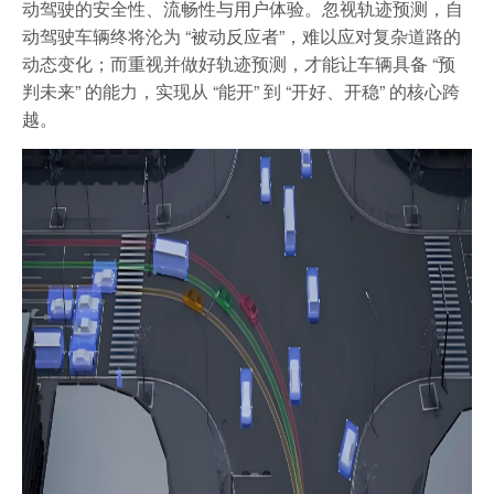
动驾驶的安全性、流畅性与用户体验。忽视轨迹预测，自
动驾驶车辆终将沦为 “被动反应者”，难以应对复杂道路的
动态变化；而重视并做好轨迹预测，才能让车辆具备 “预
判未来” 的能力，实现从 “能开” 到 “开好、开稳” 的核心跨
越。