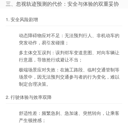
三、忽视轨迹预测的代价：安全与体验的双重妥协
1. 安全风险剧增
动态障碍物应对不足：无法预判行人、非机动车的
突发动作，易引发碰撞；
多主体交互误判：误判邻车变道意图、对向车辆让
行意愿，导致抢行或避让不当；
极端场景应对失效：在施工路段、临时交通管制等
场景中，因无法预判交通参与者的行为变化，难以
制定合理决策。
2. 行驶体验与效率双降
舒适性差：频繁急刹、急加速、突然转向，让乘客
产生顿挫感；