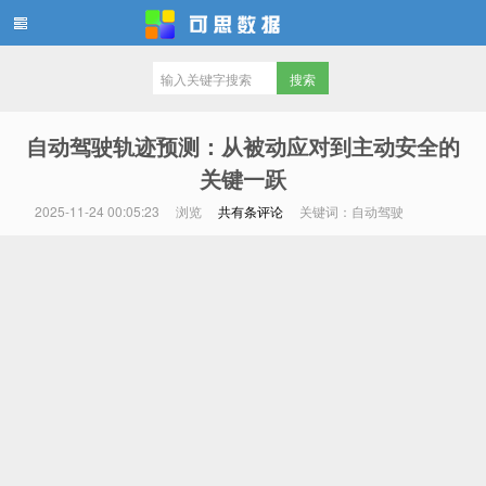
可思数据
自动驾驶轨迹预测：从被动应对到主动安全的
关键一跃
2025-11-24 00:05:23
浏览
共有
条评论
关键词：自动驾驶