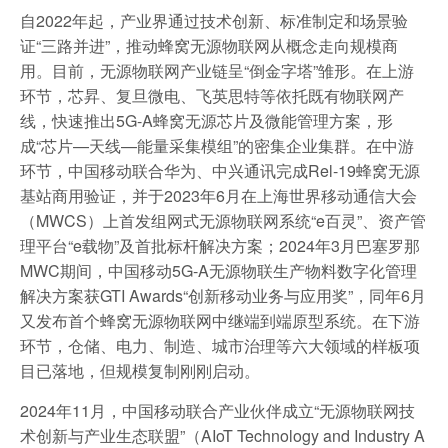
自2022年起，产业界通过技术创新、标准制定和场景验
证“三路并进”，推动蜂窝无源物联网从概念走向规模商
用。目前，无源物联网产业链呈“倒金字塔”雏形。在上游
环节，芯昇、复旦微电、飞英思特等依托既有物联网产
线，快速推出5G-A蜂窝无源芯片及微能管理方案，形
成“芯片—天线—能量采集模组”的密集企业集群。在中游
环节，中国移动联合华为、中兴通讯完成Rel-19蜂窝无源
基站商用验证，并于2023年6月在上海世界移动通信大会
（MWCS）上首发组网式无源物联网系统“e百灵”、资产管
理平台“e载物”及首批标杆解决方案；2024年3月巴塞罗那
MWC期间，中国移动5G-A无源物联生产物料数字化管理
解决方案获GTI Awards“创新移动业务与应用奖”，同年6月
又发布首个蜂窝无源物联网中继端到端原型系统。在下游
环节，仓储、电力、制造、城市治理等六大领域的样板项
目已落地，但规模复制刚刚启动。
2024年11月，中国移动联合产业伙伴成立“无源物联网技
术创新与产业生态联盟”（AIoT Technology and Industry A