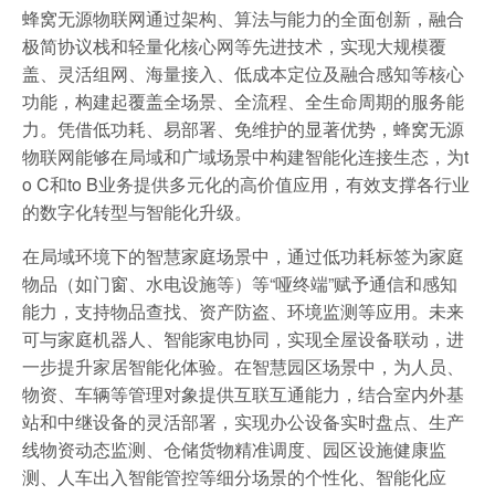
蜂窝无源物联网通过架构、算法与能力的全面创新，融合
极简协议栈和轻量化核心网等先进技术，实现大规模覆
盖、灵活组网、海量接入、低成本定位及融合感知等核心
功能，构建起覆盖全场景、全流程、全生命周期的服务能
力。凭借低功耗、易部署、免维护的显著优势，蜂窝无源
物联网能够在局域和广域场景中构建智能化连接生态，为t
o C和to B业务提供多元化的高价值应用，有效支撑各行业
的数字化转型与智能化升级。
在局域环境下的智慧家庭场景中，通过低功耗标签为家庭
物品（如门窗、水电设施等）等“哑终端”赋予通信和感知
能力，支持物品查找、资产防盗、环境监测等应用。未来
可与家庭机器人、智能家电协同，实现全屋设备联动，进
一步提升家居智能化体验。在智慧园区场景中，为人员、
物资、车辆等管理对象提供互联互通能力，结合室内外基
站和中继设备的灵活部署，实现办公设备实时盘点、生产
线物资动态监测、仓储货物精准调度、园区设施健康监
测、人车出入智能管控等细分场景的个性化、智能化应