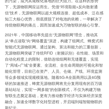
的污染，成为其规模化落地的巨大阻力。在这样的形势
下，无源物联网应运而生。凭借“环境取能+反向散射通
信”技术，无源物联网以超大规模连接、超低成本、泛在感
知三大核心优势，彻底摆脱了对电池的依赖，一举解决了
传统物联网的痛点，因而加速成为万物智联的核心引擎。
2021年，中国移动率先提出“无源物联网”理念，推动其
从“单点读取”向“网络覆盖”演进，构建了组网式、蜂窝式和
智能式无源物联网。通过架构、算法和能力的三重创新，
无源物联网突破了传统RFID（射频识别）在性能、场景和
自动化程度上的限制，借助连续组网和无缝覆盖，实现
了“局域+广域”全要素、全流程、全生命周期的可视化和智
能化管理，目前已在资产、人员、仓储、产线、环境监测
等众多领域实现规模落地。随着5G-A全面商用以及6G预
研的加速推进，蜂窝无源物联网将充分复用现有的百万级
基站站址，实现“一网多能”的创新模式，不仅为构建万物
智联生态奠定基础，更有力推动数字经济与实体经济深度
融合，加速全球数字化转型进程，开启端到端智能物联的
新纪元。