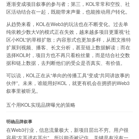
逐渐变成项目叙事的参与者；第三，KOL常常和空投、社
区活动结合在一起，既能带来声量，也能推动用户转化。
从趋势来看，KOL在Web3的玩法也在不断变化。过去单
纯依赖少数大V的模式正在失效，越来越多项目更重视“社
区小KOL”的草根扩散；内容形式也更加多样，从图文推特
扩展到视频、播客、长文分析，甚至链上数据解读；而在
选择KOL时，项目方也不再只看粉丝量，而是结合社交数
据和链上数据，去判断他们的受众是否真实、有价值。
可以说，KOL正在从“单向的传播工具”变成“共同讲故事的
伙伴”。未来，谁能用好KOL，就更有机会在拥挤的Web3
叙事里被听见。
五个用KOL实现品牌曝光的策略
明确品牌叙事
在Web3行业，信息流量极大，新项目层出不穷。用户很
容易“左耳进右耳出”，所以能否被记住，关键是有没有一