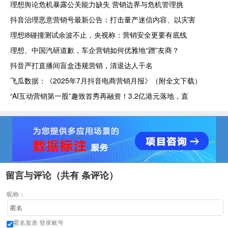
理想舆论危机暴露公关能力缺失 营销边界与危机管理挑
抖音治理恶意营销号最新公告：打击量产迷信内容、以灾害
理想i8碰撞测试余波不止，央视称：营销安全更要有底线
理想、中国汽研道歉，车企营销如何优雅地“蹭”友商？
抖音严打直播间盲盒违规营销，清退达人千名
飞瓜数据：《2025年7月抖音电商营销月报》（附全文下载）
“AI互动营销第一股”趣致首秀再融资！3.2亿港元落地，直
留言与评论（共有
条评论）
昵称：
匿名发表
登录账号