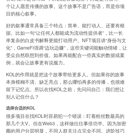
个让人愿意传播的故事。这个故事不是广告语，而是你项
目的核心叙事。
好的叙事通常具备三个特点：简单、能打动人、还要有根
据。比如一句“让任何人都能成为流动性提供者”，比一长
串复杂的白皮书解释更能打动用户。NFT项目讲“身份与文
化”，GameFi强调“边玩边赚”，这些关键词能触动情绪，让
受众自然联想到价值。如果再能配合一些真实的数据或案
例，就会让故事更有说服力。
KOL的作用就是把这个故事带给更多人。但如果你的故事
本身模糊不清、缺乏亮点，那么哪怕再多的传播，也很难
留下记忆点。所以在找KOL之前，先问问自己：我们想让
别人记住什么？
选择合适的KOL
很多项目在找KOL时容易犯一个错误：盯着粉丝数最高的
那几个大V。但在Web3，这样做往往事倍功半。因为加密
圈的用户分层明显，不同人群关注点完全不同。进阶技巧