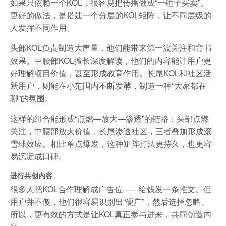
如果只依赖一个KOL，很容易把传播做成“一锤子买卖”。
更好的做法，是搭建一个分层的KOL矩阵，让不同层级的
人发挥不同作用。
头部KOL负责制造大声量，他们能带来第一波关注和背书
效果。中腰部KOL擅长深度解读，他们的内容能让用户更
好理解项目价值，甚至形成教育作用。长尾KOL和社区活
跃用户，则能在小范围内不断发酵，制造一种“大家都在
聊”的氛围。
这样的组合能形成“点燃—放大—渗透”的链路：头部点燃
关注，中腰部放大价值，长尾渗透社区，三者叠加形成滚
雪球效应。相比单点爆发，这种矩阵打法更持久，也更容
易沉淀成口碑。
进行共创内容
很多人把KOL合作理解成广告位——给钱发一条推文。但
用户并不傻，他们很容易识别出“硬广”，然后选择忽略。
所以，更有效的方式是让KOL真正参与进来，共同创造内